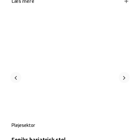
Læs mere
Plejesektor
Feniks bariatrisk stol