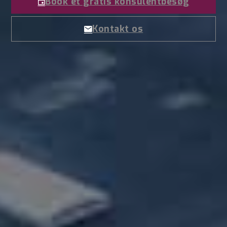
Book et gratis konsulentbesøg
Kontakt os
Skriv til os
Vi besvarer alle henvendelser hurtigt
med både løsning og tilbud – i hele
Danmark.