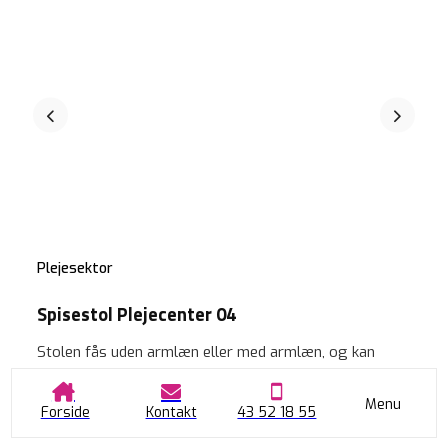
Plejesektor
Spisestol Plejecenter 04
Stolen fås uden armlæn eller med armlæn, og kan
monteres med ryggreb.
Menu
Forside
Kontakt
43 52 18 55
*Fra kr. 2698,- (ekskl. moms, ab lager)