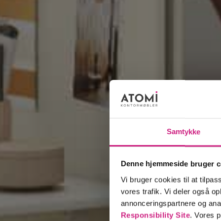
Professionel vejledning
Gør som +1000 andre virksomheder
Solid leverandør af kontormøbler si
Samtykke
Denne hjemmeside bruger c
Vi har mange glade kunder
Vi bruger cookies til at tilpas
vores trafik. Vi deler også 
annonceringspartnere og ana
Responsibility Site
. Vores 