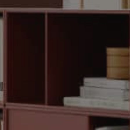
os
le henvendelser hurtigt med både
ud – i hele Danmark.