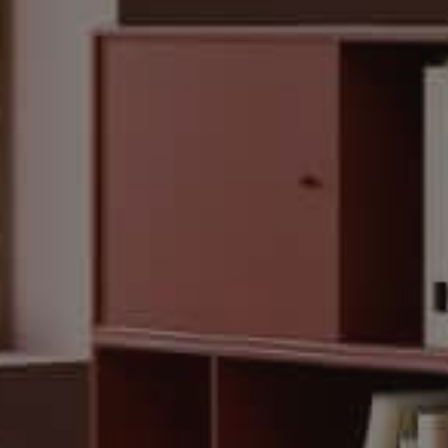
Skriv til 
Vi besvarer al
løsning og tilb